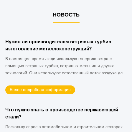
НОВОСТЬ
Нужно ли производителям ветряных турбин
изготовление металлоконструкций?
В настоящее время люди используют энергию ветра с
помощью ветряных турбин, ветряных мельниц и других
технологий. Они используют естественный поток воздуха для
выработки электроэнергии и снижают зависимость от
невозобновляемых ресурсов, таких как уголь. В Азии и
Более подробная информация
Африке, даже в странах с развитой экономикой, таких как
Соединенные Штаты, растет популярность этих экономичных
способов обеспечения электроэнергией своих домов,
Что нужно знать о производстве нержавеющей
предприятий и школ. Ветроэнергетика полагается на
стали?
удивительный источник — сталь. Без стали возобновляемая
Поскольку спрос в автомобильном и строительном секторах
энергия была бы невозможна. В результате производство