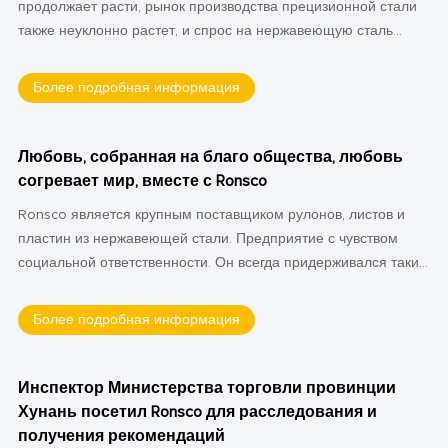
продолжает расти, рынок производства прецизионной стали
металлов играет неотъемлемую роль в разработке решений
также неуклонно растет, и спрос на нержавеющую сталь
в области возобновляемых источников энергии во всем мире.
также увеличился, включая листовую нержавеющую сталь,
рулонную нержавеющую сталь, полосу из нержавеющей
Более подробная информация
стали и т. Д. Нержавеющая сталь представляет собой
металлический сплав, состоящий в основном из железа и
углерода, также могут быть добавлены такие элементы, как
Любовь, собранная на благо общества, любовь
марганец, молибден, никель и титан, для дальнейшего
согревает мир, вместе с Ronsco
улучшения механических свойств нержавеющей стали.
Ronsco является крупным поставщиком рулонов, листов и
Нержавеющая сталь известна своей прочностью, красотой и
пластин из нержавеющей стали. Предприятие с чувством
устойчивостью к коррозии. Не все нержавеющие стали
социальной ответственности. Он всегда придерживался таких
одинаковы, они бывают пяти различных семейств и около 150
ценностей, как «страсть, самоотверженность, инновации,
различных марок.
предприимчивость, альтруизм, взаимовыгодность, честность и
Более подробная информация
поиск истины». Среди них «альтруизм и взаимовыгодность»
побуждают нас посвятить себя общественной деятельности.
Это совпадает с целью общественного благосостояния
Инспектор Министерства торговли провинции
Синьсинь.
Хунань посетил Ronsco для расследования и
получения рекомендаций