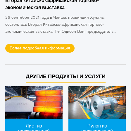
Вторая китайско-африканская торгово-
экономическая выставка
26 сентября 2021 года в Чанша, провинция Хунань,
состоялась Вторая Китайско-африканская торгово-
экономическая выставка. Г-н Эдисон Ван, председатель
правления Allianz Steel Group, был приглашен принять
участие в выставке и выступить с речью на Форуме
Более подробная информация
инфраструктурного сотрудничества.
ДРУГИЕ ПРОДУКТЫ И УСЛУГИ
Лист из
Рулон из