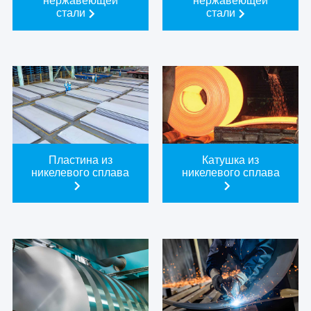
нержавеющей
нержавеющей
стали
стали
Пластина из
Катушка из
никелевого сплава
никелевого сплава