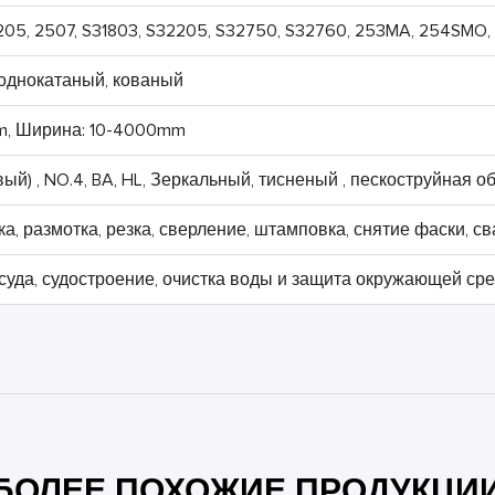
2205, 2507, S31803, S32205, S32750, S32760, 253MA, 254SMO,
однокатаный, кованый
m, Ширина: 10-4000mm
овый) , NO.4, BA, HL, Зеркальный, тисненый , пескоструйная о
ка, размотка, резка, сверление, штамповка, снятие фаски, сва
 суда, судостроение, очистка воды и защита окружающей сред
БОЛЕЕ ПОХОЖИЕ ПРОДУКЦИ