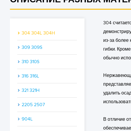
304 считает
демонстриру
304 304L 304H
из-за более
309 309S
гибки. Кром
обычно испо
310 310S
Нержавеющая
316 316L
представляе
321 321H
удалить оса
использоват
2205 2507
904L
В отличие о
обеспечивае