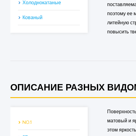
Холоднокатаные
поставляема
поэтому ее м
Кованый
литейную стр
повысить тв
ОПИСАНИЕ РАЗНЫХ ВИДО
Поверхность
матовый и яр
NO.1
этом яркост