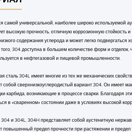
ся самой универсальной, наиболее широко используемой а
ет высокую прочность, отличную коррозионную стойкость 
 низкого содержания углерода и может легко подвергаться х
е того, 304 доступна в большем количестве форм и отделок,
льзуется в нефтегазовой и пищевой промышленности.
 сталь 304L имеет многие из тех же механических свойств,
т собой сверхнизкоуглеродистый вариант 304. Он имеет ма
дки карбида, возникающие в процессе сварки. Благодаря э
ься в «сваренном» состоянии даже в условиях высокой корр
т 304 и 304L, 304H представляет собой аустенитную нержа
т повышенный предел прочности при растяжении и предел т