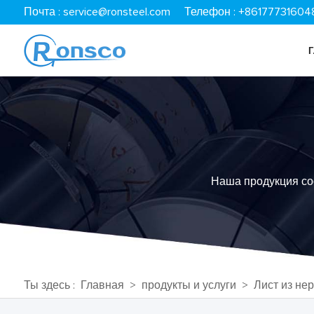
Почта :
service@ronsteel.com
Телефон : +86177731604
Наша продукция соот
Ты здесь :
Главная
>
продукты и услуги
>
Лист из не