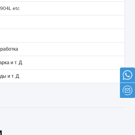
 904L etc
бработка
рка и т. Д.
ы и т. Д.
И