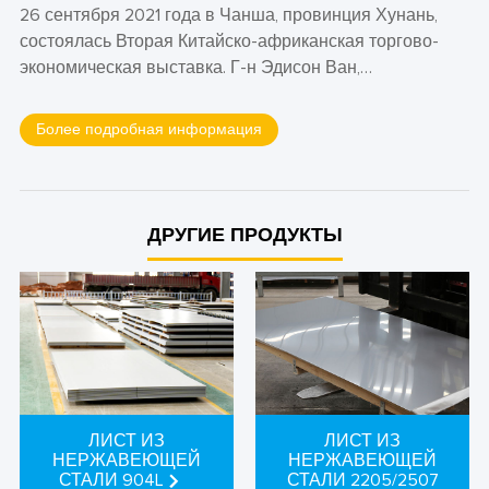
26 сентября 2021 года в Чанша, провинция Хунань,
состоялась Вторая Китайско-африканская торгово-
экономическая выставка. Г-н Эдисон Ван,
председатель правления Allianz Steel Group, был
приглашен принять участие в выставке и выступить с
Более подробная информация
речью на Форуме инфраструктурного сотрудничества.
ДРУГИЕ ПРОДУКТЫ
ЛИСТ ИЗ
ЛИСТ ИЗ
НЕРЖАВЕЮЩЕЙ
НЕРЖАВЕЮЩЕЙ
СТАЛИ 904L
СТАЛИ 2205/2507