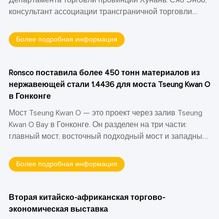
консультант ассоциации трансграничной торговли
Чанша. Пэн Цзыин, генеральный секретарь Чаншаской
ассоциации приграничной торговли. Линь Хайин,
Более подробная информация
исполнительный заместитель генерального директора
Hunan Caisheng International Trade Co., Ltd. И трое других.
Делегация прибыла в Ronsco для расследования и
Ronsco поставила более 450 тонн материалов из
рекомендаций.
нержавеющей стали 1.4436 для моста Tseung Kwan O
в Гонконге
Мост Tseung Kwan O — это проект через залив Tseung
Kwan O Bay в Гонконге. Он разделен на три части:
главный мост, восточный подходный мост и западный
подходный мост. Ronsco поставляет материалы из
нержавеющей стали для ограждения моста Tseung
Более подробная информация
Kwan O на двух участках тендера, в том числе более
450 тонн высококачественных пластин из
нержавеющей стали 1.4436 и профилей из
Вторая китайско-африканская торгово-
нержавеющей стали.
экономическая выставка