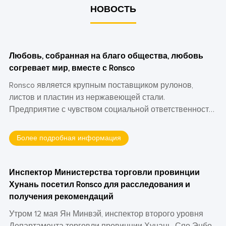
НОВОСТЬ
Любовь, собранная на благо общества, любовь
согревает мир, вместе с Ronsco
Ronsco является крупным поставщиком рулонов,
листов и пластин из нержавеющей стали.
Предприятие с чувством социальной ответственности.
Он всегда придерживался таких ценностей, как
«страсть, самоотверженность, инновации,
Более подробная информация
предприимчивость, альтруизм, взаимовыгодность,
честность и поиск истины». Среди них «альтруизм и
взаимовыгодность» побуждают нас посвятить себя
Инспектор Министерства торговли провинции
общественной деятельности. Это совпадает с целью
Хунань посетил Ronsco для расследования и
общественного благосостояния Синьсинь.
получения рекомендаций
Утром 12 мая Ян Минвэй, инспектор второго уровня
Департамента торговли провинции Хунань. Сяо Энбо,