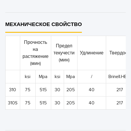
МЕХАНИЧЕСКОЕ СВОЙСТВО
Прочность
Предел
на
текучести
Удлинение
Твердость
растяжение
(мин)
(мин)
ksi
Mpa
ksi
Mpa
/
Brinell.HBW
310
75
515
30
205
40
217
310S
75
515
30
205
40
217