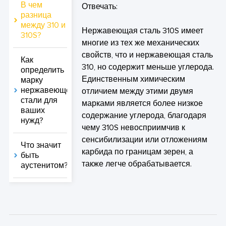
В чем
Отвечать:
разница
между 310 и
Нержавеющая сталь 310S имеет
310S?
многие из тех же механических
свойств, что и нержавеющая сталь
Как
310, но содержит меньше углерода.
определить
Единственным химическим
марку
нержавеющей
отличием между этими двумя
стали для
марками является более низкое
ваших
содержание углерода, благодаря
нужд?
чему 310S невосприимчив к
сенсибилизации или отложениям
Что значит
карбида по границам зерен, а
быть
также легче обрабатывается.
аустенитом?