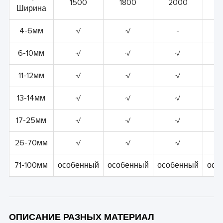
1500
1800
2000
2
Ширина
4-6мм
√
√
-
6-10мм
√
√
√
11-12мм
√
√
√
13-14мм
√
√
√
17-25мм
√
√
√
26-70мм
√
√
√
71-100мм
особенный
особенный
особенный
осо
ОПИСАНИЕ РАЗНЫХ МАТЕРИАЛ