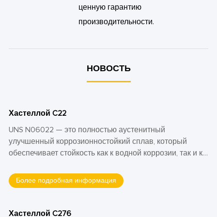
ценную гарантию
производительности.
НОВОСТЬ
Хастеллой C22
UNS N06022 — это полностью аустенитный
улучшенный коррозионностойкий сплав, который
обеспечивает стойкость как к водной коррозии, так и к
воздействию при повышенных температурах, включая
общую коррозию, точечную коррозию, щелевую
Более подробная информация
коррозию, межкристаллитное воздействие и
коррозионное растрескивание под напряжением.
Hastelloy C-22 обычно содержит 22% хрома, 14%
Хастеллой C276