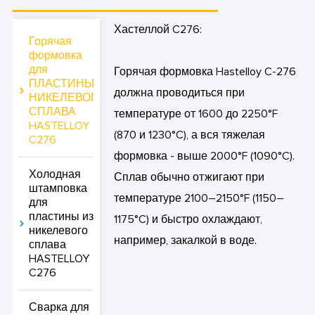
Хастеллой C276:
Горячая
формовка
для
Горячая формовка Hastelloy C-276
ПЛАСТИНЫ
должна проводиться при
НИКЕЛЕВОГО
СПЛАВА
температуре от 1600 до 2250°F
HASTELLOY
(870 и 1230°C), а вся тяжелая
C276
формовка - выше 2000°F (1090°C).
Холодная
Сплав обычно отжигают при
штамповка
температуре 2100–2150°F (1150–
для
пластины из
1175°C) и быстро охлаждают,
никелевого
например, закалкой в воде.
сплава
HASTELLOY
C276
Сварка для