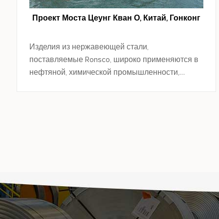
Проект Моста Цеунг Кван О, Китай, Гонконг
Изделия из нержавеющей стали,
поставляемые Ronsco, широко применяются в
нефтяной, химической промышленности,
машиностроении, электроэнергетике,
автомобилестроении, судостроении, пищевой,
фармацевтической, декоративной и других
областях.