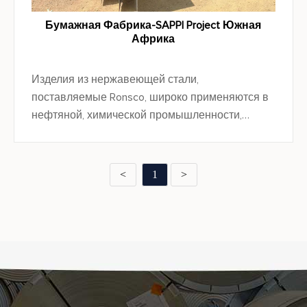
Бумажная Фабрика-SAPPI Project Южная
Африка
Изделия из нержавеющей стали,
поставляемые Ronsco, широко применяются в
нефтяной, химической промышленности,
машиностроении, электроэнергетике,
автомобилестроении, судостроении, пищевой,
фармацевтической, декоративной и других
<
1
>
областях.