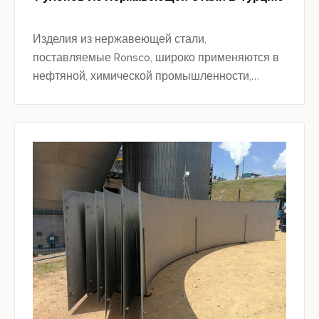
Изделия из нержавеющей стали,
поставляемые Ronsco, широко применяются в
нефтяной, химической промышленности,
машиностроении, электроэнергетике,
автомобилестроении, судостроении, пищевой,
фармацевтической, декоративной и других
областях.