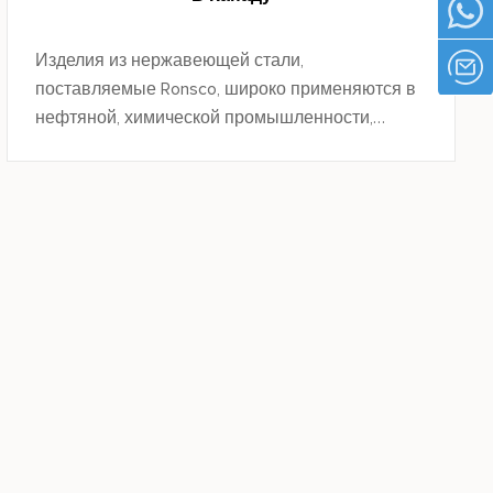
Изделия из нержавеющей стали,
поставляемые Ronsco, широко применяются в
нефтяной, химической промышленности,
машиностроении, электроэнергетике,
автомобилестроении, судостроении, пищевой,
фармацевтической, декоративной и других
областях.