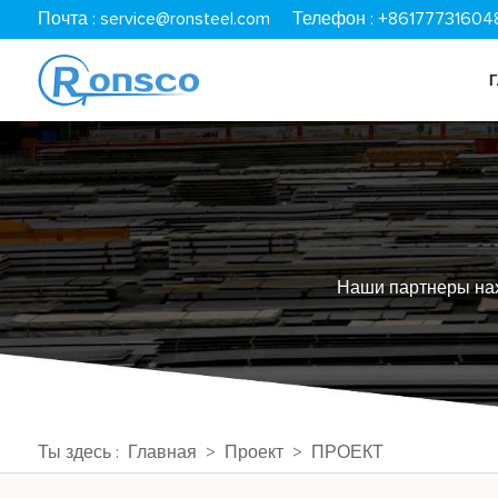
Почта :
service@ronsteel.com
Телефон : +86177731604
Наши партнеры нах
Ты здесь :
Главная
>
Проект
>
ПРОЕКТ