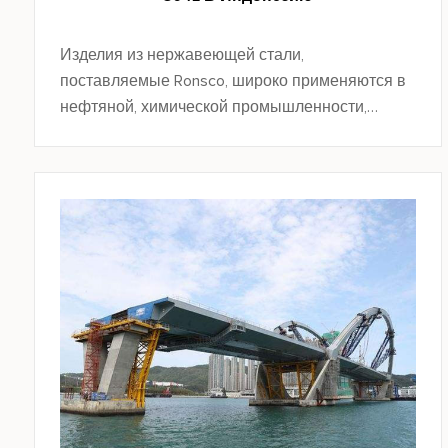
Изделия из нержавеющей стали,
поставляемые Ronsco, широко применяются в
нефтяной, химической промышленности,
машиностроении, электроэнергетике,
автомобилестроении, судостроении, пищевой,
фармацевтической, декоративной и других
областях.